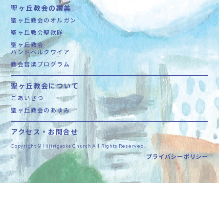
聖ヶ丘教会の讃美
聖ヶ丘教会のオルガン
聖ヶ丘教会聖歌隊
聖ヶ丘教会
ハンドベルクワイア
教会音楽プログラム
聖ヶ丘教会について
ごあいさつ
聖ヶ丘教会のあゆみ
アクセス・お問合せ
Copyright © Hijirigaoka Church All Rights Reserved.
プライバシーポリシー