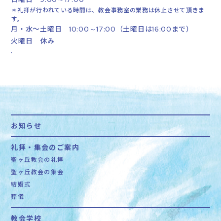
＊礼拝が行われている時間は、教会事務室の業務は休止させて頂きま
す。
月・水～土曜日
（土曜日は
まで）
10:00～17:00
16:00
火曜日 休み
.
お知らせ
礼拝・集会のご案内
聖ヶ丘教会の礼拝
聖ヶ丘教会の集会
結婚式
葬儀
教会学校