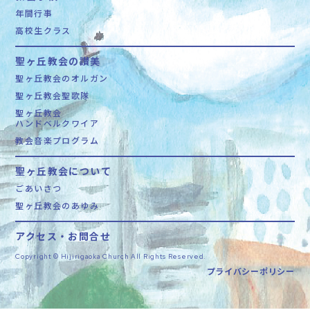
年間行事
高校生クラス
聖ヶ丘教会の讃美
聖ヶ丘教会のオルガン
聖ヶ丘教会聖歌隊
聖ヶ丘教会
ハンドベルクワイア
教会音楽プログラム
聖ヶ丘教会について
ごあいさつ
聖ヶ丘教会のあゆみ
アクセス・お問合せ
Copyright © Hijirigaoka Church All Rights Reserved.
プライバシーポリシー