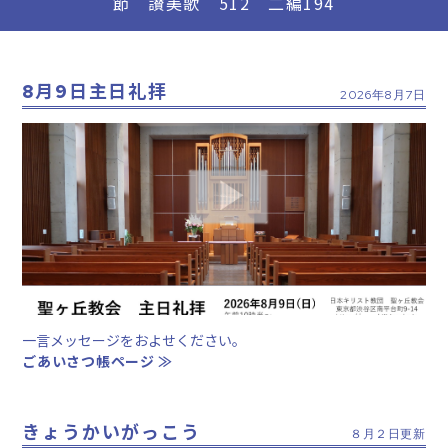
節 讃美歌 512 二編194
月
日主日礼拝
8
9
2026年8月7日
一言メッセージをおよせください。
ごあいさつ帳ページ ≫
きょうかいがっこう
８月２日更新